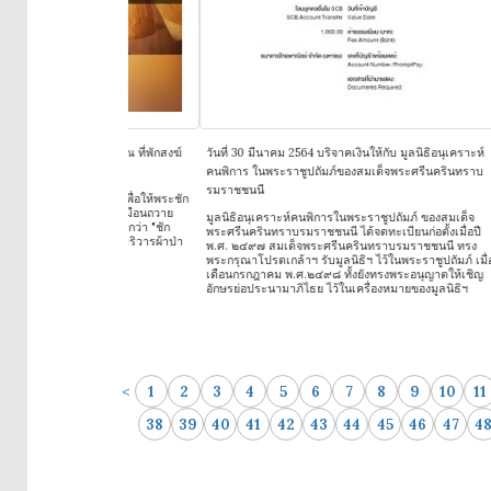
ทอดผ้าป่า ถวาย ณ ที่พักสงฆ์
วันที่ 30 มีนาคม 2564 บริจาคเงินให้กับ มูลนิธิอนุเคราะห์
วันท
้น จ.แพร่
คนพิการ ในพระราชูปถัมภ์ของสมเด็จพระศรีนครินทราบ
พระบ
รมราชชนนี
จัดต
งพาดไว้บนกิ่งไม้เพื่อให้พระชัก
กิตต
ายหรือประเคนเหมือนถวาย
มูลนิธิอนุเคราะห์คนพิการในพระราชูปถัมภ์ ของสมเด็จ
เทพร
ไปใช้แบบนั้น เรียกว่า "ชัก
พระศรีนครินทราบรมราชชนนี ได้จดทะเบียนก่อตั้งเมื่อปี
เพื่
ยมจัดของใช้เป็นบริวารผ้าป่า
พ.ศ. ๒๔๙๗ สมเด็จพระศรีนครินทราบรมราชชนนี ทรง
งานพ
อดผ้าป่า"
พระกรุณาโปรดเกล้าฯ รับมูลนิธิฯ ไว้ในพระราชูปถัมภ์ เมื่อ
เกณฑ
เดือนกรกฎาคม พ.ศ.๒๔๙๘ ทั้งยังทรงพระอนุญาตให้เชิญ
สามา
อักษรย่อประนามาภิไธย ไว้ในเครื่องหมายของมูลนิธิฯ
ไม่ส
ต้อง
<
1
2
3
4
5
6
7
8
9
10
11
38
39
40
41
42
43
44
45
46
47
4