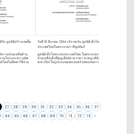
ิธิสร้างรอยยิ้ม
วันที่ 15 มีนาคม 2564 บริจาคเงิน มูลนิธิเด็กโสสะแห่ง
วันที่ 27 กุมภาพันธ
ประเทศไทยในพระบรมราชินูปถัมภ์
สถาบันพยาธิวิทยา
วยเหลือด้าน
มูลนิธิเด็กโสสะแห่งประเทศไทย ในพระบรมราชินูปถัมภ์
ก่อตั้งขึ้นเมื่อ พ.ศ
และความผิด
ช่วยเหลือเด็กที่สูญเสียบิดามารดา ขาดญาติมิตร ตั้งแต่ปี
อำนวยการสถาบันพยาว
ิดค่าใช้จ่าย
พ.ศ.2514 ในรูปแบบของครอบครัวทดแทนถาวรระยะยาว
เป็นประธานกรรมการ
เสริมสนับสนุนการ
ในส่วนที่ไม่สามาร
สงเคราะห์ช่วยเหลื
ศพไม่มีญาติ - ดำเ
27
28
29
30
31
32
33
34
35
36
37
>
3
64
65
66
67
68
69
70
71
72
73