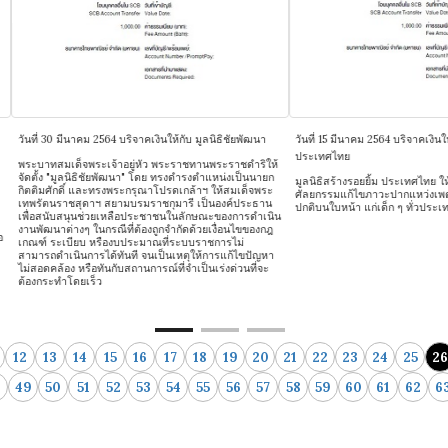
ี่ 30 มีนาคม 2564 บริจาคเงินให้กับ มูลนิธิชัยพัฒนา
วันที่ 15 มีนาคม 2564 บริจาคเงินให้กับ มูลน
ประเทศไทย
าทสมเด็จพระเจ้าอยู่หัว พระราชทานพระราชดำริให้
ั้ง "มูลนิธิชัยพัฒนา" โดย ทรงดำรงตำแหน่งเป็นนายก
มูลนิธิสร้างรอยยิ้ม ประเทศไทย ให้ความช่
ิมศักดิ์ และทรงพระกรุณาโปรดเกล้าฯ ให้สมเด็จพระ
ศัลยกรรมแก้ไขภาวะปากแหว่งเพดานโหว่
ัตนราชสุดาฯ สยามบรมราชกุมารี เป็นองค์ประธาน
ปกติบนใบหน้า แก่เด็ก ๆ ทั่วประเทศโดยไม่ค
อสนับสนุนช่วยเหลือประชาชนในลักษณะของการดำเนิน
ัฒนาต่างๆ ในกรณีที่ต้องถูกจำกัดด้วยเงื่อนไขของกฎ
์ ระเบียบ หรืองบประมาณที่ระบบราชการไม่
รถดำเนินการได้ทันที จนเป็นเหตุให้การแก้ไขปัญหา
อดคล้อง หรือทันกับสถานการณ์ที่จำเป็นเร่งด่วนที่จะ
กระทำโดยเร็ว
12
13
14
15
16
17
18
19
20
21
22
23
24
25
26
8
49
50
51
52
53
54
55
56
57
58
59
60
61
62
6