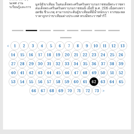
ารสนเทศ งาน
มูลนิธิขาเทียม ในสมเด็จพระศรีนครินทราบรมราชชนนีพระราชทานกำเนิดโ
การเรียนรู้และการ
สมเด็จพระศรีนครินทราบรมราชชนนี เมื่อปี พ.ศ. 2535 เมื่อทรงทราบว่า รศ. น
อดชัย ชีวะเกตุ สามารถประดิษฐ์ขาเทียมที่มีน้ำหนักเบา จากขยะพลาสติกและม
ราคาถูกกว่าขาเทียมต่างประเทศ ทรงมีพระราชดำริใ
<
1
2
3
4
5
6
7
8
9
10
11
12
13
14
15
16
17
18
19
20
21
22
23
24
25
26
27
28
29
30
31
32
33
34
35
36
37
38
39
40
41
42
43
44
45
46
47
48
49
50
51
52
53
54
55
56
57
58
59
60
61
62
63
64
65
>
66
67
68
69
70
71
72
73